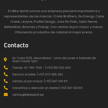
En Bike Sprint somos una empresa peruana importadora y
representantes de las marcas: Crank Brothers, Gu Energy, Cane
Creek, Lezyne, Profile Design, Joes No Flats, Optic Nerve,
Bellwether, Birzman y Pickap. Con ventas al por mayor y menor.
Ofreciendo productos de calidad al mejor precio.
Contacto
Av Cuba 1025 Jesus Maria – Lima de Lunes a Sabado de
10am hasta 7pm
Tienda: 01-766-1106 – (+51) 951 020 400
Servicio al taller: (+51) 970 385 262
Ventas al por mayor: (+51) 947 134 611
Garantías y atención al cliente:(+51) 947 134 611
ventas@bikesprint.pe