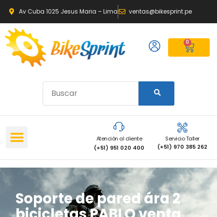
Av Cuba 1025 Jesus Maria – Lima
ventas@bikesprint.pe
0
Atención al cliente
Servicio Taller
(+51) 970 385 262
(+51) 951 020 400
Soporte de pared ára 2
bicicletas PABLO venta