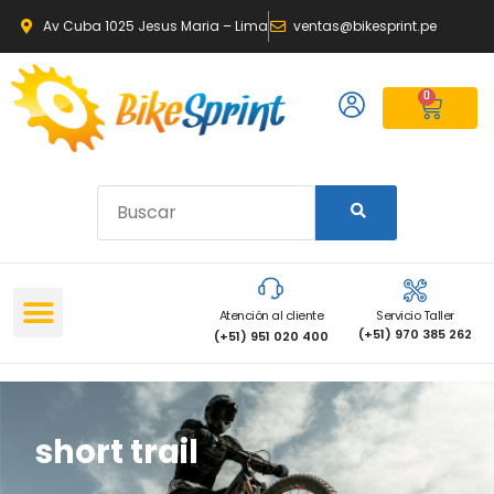
Av Cuba 1025 Jesus Maria – Lima
ventas@bikesprint.pe
0
Atención al cliente
Servicio Taller
(+51) 970 385 262
(+51) 951 020 400
short trail