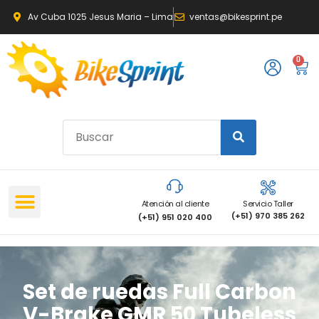
Av Cuba 1025 Jesus Maria – Lima
ventas@bikesprint.pe
0
Atención al cliente
Servicio Taller
(+51) 970 385 262
(+51) 951 020 400
Set de ruedas Full Carbon
V-Brake GMR 50 Tubeless