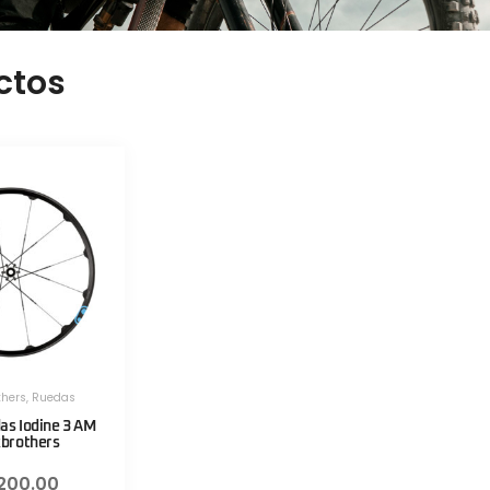
ctos
thers
,
Ruedas
as Iodine 3 AM
brothers
,200.00