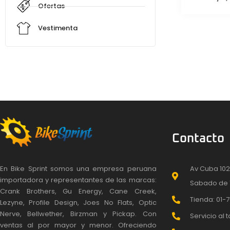
Ofertas
Vestimenta
Contacto
En Bike Sprint somos una empresa peruana
Av Cuba 102
importadora y representantes de las marcas:
Sabado de 
Crank Brothers, Gu Energy, Cane Creek,
Tienda: 01-7
Lezyne, Profile Design, Joes No Flats, Optic
Nerve, Bellwether, Birzman y Pickap. Con
Servicio al t
ventas al por mayor y menor. Ofreciendo