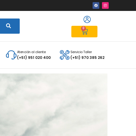
0
Atención al cliente
Servicio Taller
(+51) 951 020 400
(+51) 970 385 262