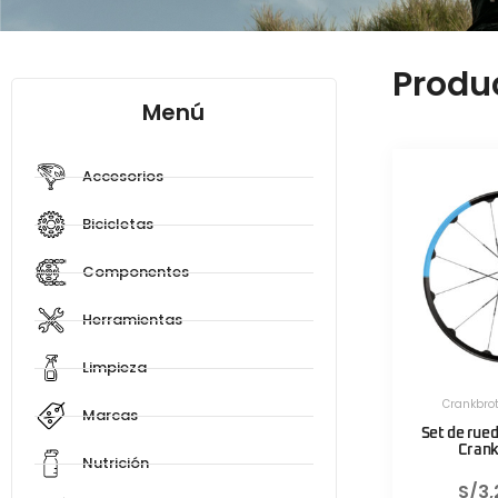
Produ
Menú
Accesorios
Bicicletas
Componentes
Herramientas
Limpieza
Crankbro
Marcas
Set de rued
Crank
Nutrición
S/
3