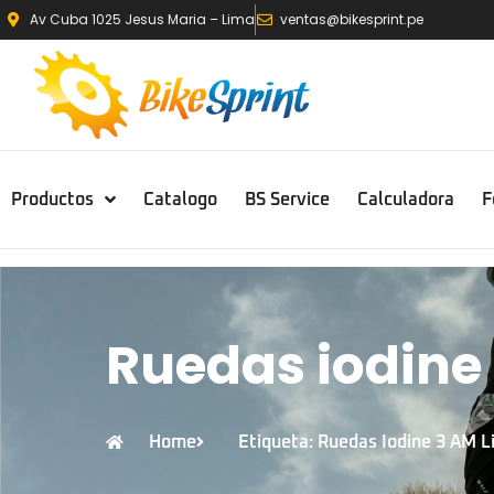
Av Cuba 1025 Jesus Maria – Lima
ventas@bikesprint.pe
Productos
Catalogo
BS Service
Calculadora
F
Ruedas iodine
Home
Etiqueta: Ruedas Iodine 3 AM 