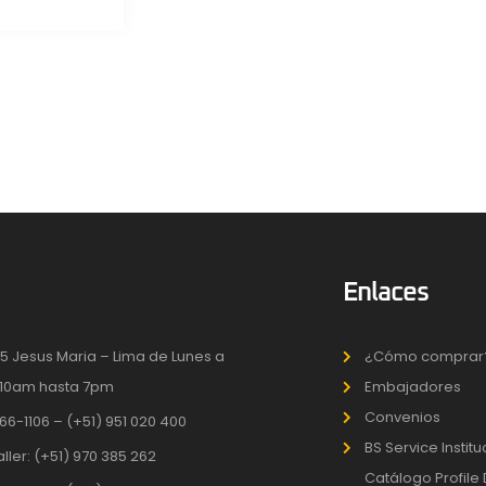
Enlaces
5 Jesus Maria – Lima de Lunes a
¿Cómo comprar
10am hasta 7pm
Embajadores
Convenios
66-1106 – (+51) 951 020 400
BS Service Instit
aller: (+51) 970 385 262
Catálogo Profile