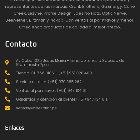
representantes de las marcas: Crank Brothers, Gu Energy, Cane
Creek, Lezyne, Profile Design, Joes No Flats, Optic Nerve,
Bellwether, Birzman y Pickap. Con ventas al por mayor y menor.
Ofreciendo productos de calidad al mejor precio.
Contacto
Av Cuba 1025 Jesus Maria – Lima de Lunes a Sabado de
10am hasta 7pm
Tienda: 01-766-1106 – (+51) 951 020 400
Servicio al taller: (+51) 970 385 262
Ventas al por mayor: (+51) 947 134 611
Garantías y atención al cliente:(+51) 947 134 611
ventas@bikesprint.pe
Enlaces