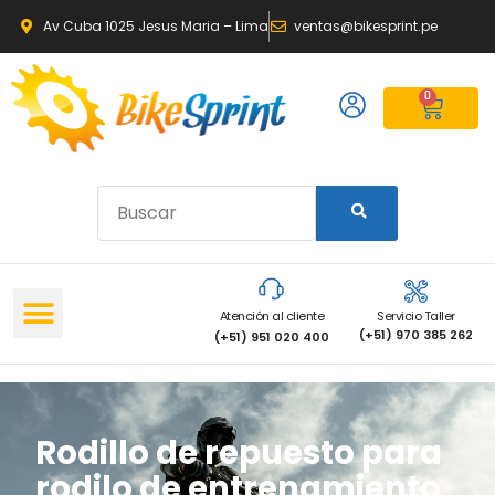
Av Cuba 1025 Jesus Maria – Lima
ventas@bikesprint.pe
0
Atención al cliente
Servicio Taller
(+51) 970 385 262
(+51) 951 020 400
Rodillo de repuesto para
rodilo de entrenamiento