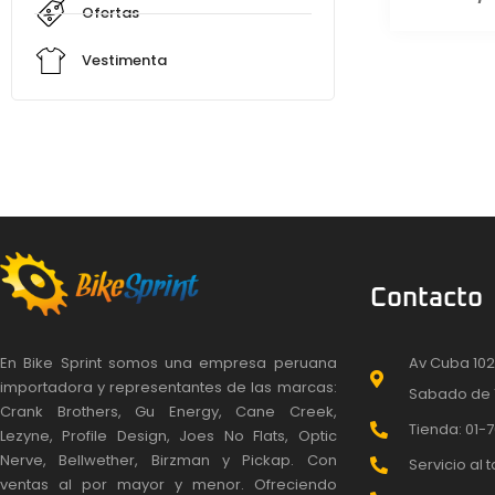
Ofertas
Vestimenta
Contacto
En Bike Sprint somos una empresa peruana
Av Cuba 102
importadora y representantes de las marcas:
Sabado de 
Crank Brothers, Gu Energy, Cane Creek,
Tienda: 01-7
Lezyne, Profile Design, Joes No Flats, Optic
Nerve, Bellwether, Birzman y Pickap. Con
Servicio al t
ventas al por mayor y menor. Ofreciendo