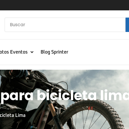
otos Eventos
Blog Sprinter
para bicicleta lim
cicleta Lima