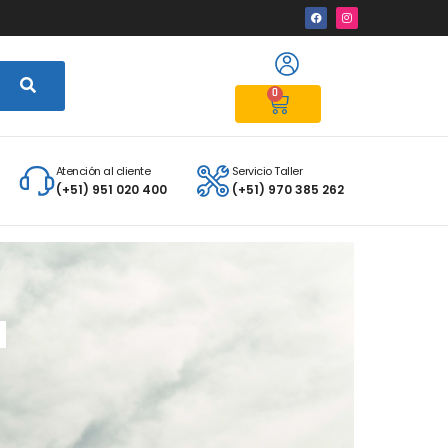
0
Atención al cliente
Servicio Taller
(+51) 951 020 400
(+51) 970 385 262
a