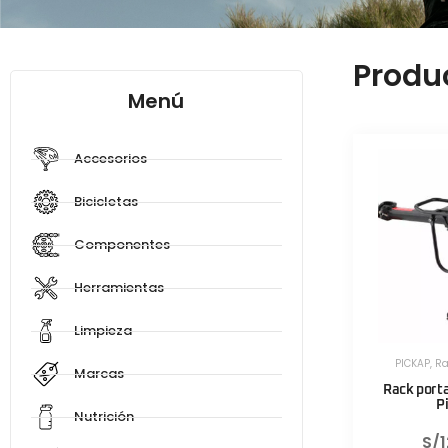
Produ
Menú
Accesorios
Bicicletas
Componentes
Herramientas
Limpieza
PICKAP
,
Ra
Marcas
Rack porta
P
Nutrición
S/