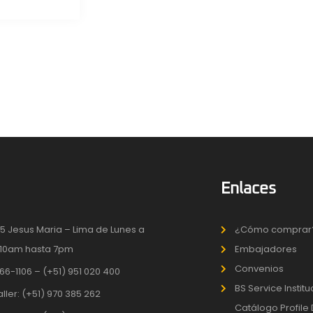
Enlaces
5 Jesus Maria – Lima de Lunes a
¿Cómo comprar
10am hasta 7pm
Embajadores
Convenios
66-1106 – (+51) 951 020 400
BS Service Instit
aller: (+51) 970 385 262
Catálogo Profile