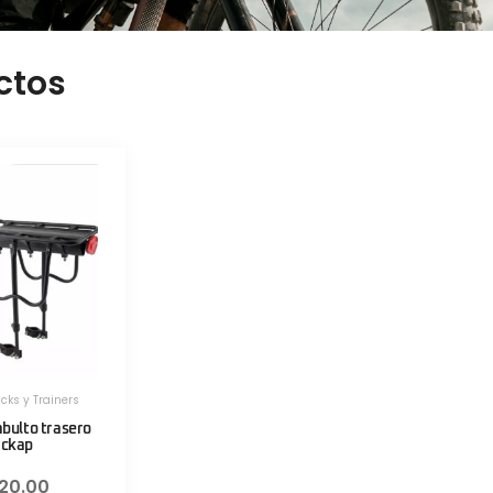
ctos
cks y Trainers
bulto trasero
ickap
120.00