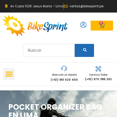
Av Cuba 1025 Jesus Maria – Lima
ventas@bikesprint.pe
0
Atención al cliente
Servicio Taller
(+51) 970 385 262
(+51) 951 020 400
POCKET ORGANIZER BAG
EN LIMA