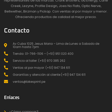
representantes de las marcas: Crank Brothers, Gu Energy, Cane
Creek, Lezyne, Profile Design, Joes No Flats, Optic Nerve,
Bellwether, Birzman y Pickap. Con ventas al por mayor y menor.
Ofreciendo productos de calidad al mejor precio.
Contacto
Av Cuba 1025 Jesus Maria – Lima de Lunes a Sabado de
10am hasta 7pm
Tienda: 01-766-1106 – (+51) 951 020 400
Servicio al taller: (+51) 970 385 262
Ventas al por mayor: (+51) 947 134 611
Garantías y atención al cliente:(+51) 947 134 611
ventas@bikesprint.pe
Enlaces
¿Cómo comprar?