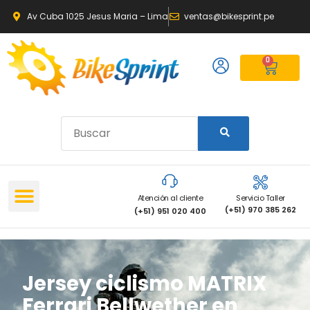
Av Cuba 1025 Jesus Maria – Lima
ventas@bikesprint.pe
0
Atención al cliente
Servicio Taller
(+51) 970 385 262
(+51) 951 020 400
Jersey ciclismo MATRIX
Ferrari Bellwether en