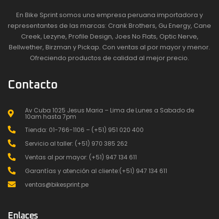
En Bike Sprint somos una empresa peruana importadora y
representantes de las marcas: Crank Brothers, Gu Energy, Cane
Creek, Lezyne, Profile Design, Joes No Flats, Optic Nerve,
Bellwether, Birzman y Pickap. Con ventas al por mayor y menor.
Ofreciendo productos de calidad al mejor precio.
Contacto
Av Cuba 1025 Jesus Maria – Lima de Lunes a Sabado de
10am hasta 7pm
Tienda: 01-766-1106 – (+51) 951 020 400
Servicio al taller: (+51) 970 385 262
Ventas al por mayor: (+51) 947 134 611
Garantías y atención al cliente:(+51) 947 134 611
ventas@bikesprint.pe
Enlaces