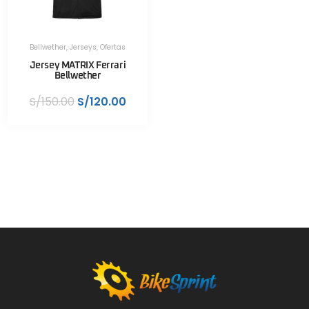
Bellwether
,
Jerseys
,
Ofertas
Jersey MATRIX Ferrari
Bellwether
S/
150.00
S/
120.00