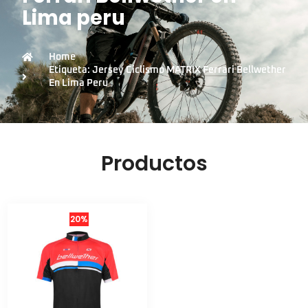
Lima peru
Home
Etiqueta: Jersey Ciclismo MATRIX Ferrari Bellwether
En Lima Peru
Productos
20%