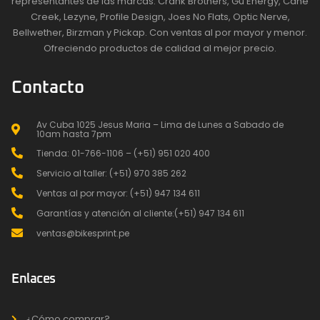
representantes de las marcas: Crank Brothers, Gu Energy, Cane
Creek, Lezyne, Profile Design, Joes No Flats, Optic Nerve,
Bellwether, Birzman y Pickap. Con ventas al por mayor y menor.
Ofreciendo productos de calidad al mejor precio.
Contacto
Av Cuba 1025 Jesus Maria – Lima de Lunes a Sabado de
10am hasta 7pm
Tienda: 01-766-1106 – (+51) 951 020 400
Servicio al taller: (+51) 970 385 262
Ventas al por mayor: (+51) 947 134 611
Garantías y atención al cliente:(+51) 947 134 611
ventas@bikesprint.pe
Enlaces
¿Cómo comprar?