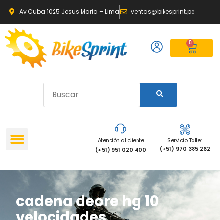
Av Cuba 1025 Jesus Maria – Lima
ventas@bikesprint.pe
0
Atención al cliente
Servicio Taller
(+51) 970 385 262
(+51) 951 020 400
cadena deore hg 10
velocidades