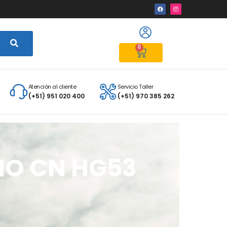
0
Atención al cliente
Servicio Taller
(+51) 951 020 400
(+51) 970 385 262
NO CN HG53