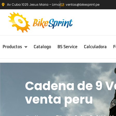
Av Cuba 1025 Jesus Maria – Lima
ventas@bikesprint.pe
Productos
Catalogo
BS Service
Calculadora
F
Cadena de 9 
venta peru