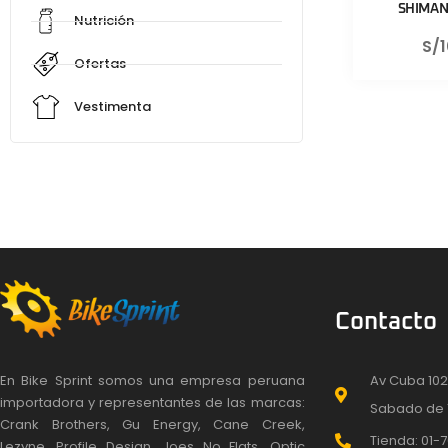
SHIMAN
Nutrición
S/
Ofertas
Vestimenta
Contacto
En Bike Sprint somos una empresa peruana
Av Cuba 102
importadora y representantes de las marcas:
Sabado de 
Crank Brothers, Gu Energy, Cane Creek,
Tienda: 01-7
Lezyne, Profile Design, Joes No Flats, Optic