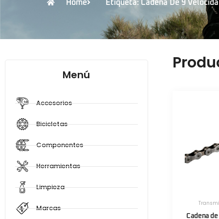
Home
Etiqueta: Cadena De 9 Veloci
Produ
Menú
Accesorios
Bicicletas
Componentes
Herramientas
Limpieza
Transmi
Marcas
Cadena de 