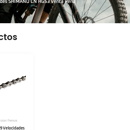
dades SHIMANO CN HG53 Venta Peru
ctos
sion Frenos
9 Velocidades