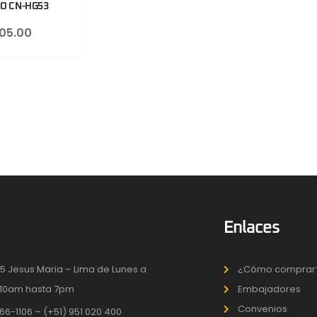
O CN-HG53
105.00
Enlaces
5 Jesus Maria – Lima de Lunes a
¿Cómo comprar
10am hasta 7pm
Embajadores
Convenios
66-1106 – (+51) 951 020 400