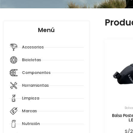
Produ
Menú
Accesorios
Bicicletas
Componentes
Herramientas
Limpieza
Bols
Marcas
Bolso Post
L
Nutrición
S/
2