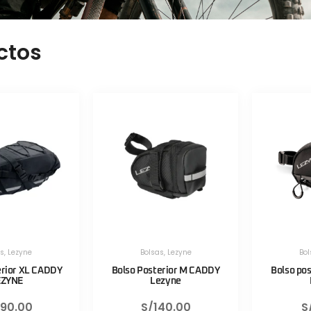
ctos
as
,
Lezyne
Bolsas
,
Lezyne
Bol
erior XL CADDY
Bolso Posterior M CADDY
Bolso po
EZYNE
Lezyne
90.00
S/
140.00
S