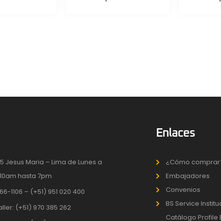
Enlaces
5 Jesus Maria – Lima de Lunes a
¿Cómo comprar
10am hasta 7pm
Embajadores
Convenios
66-1106 – (+51) 951 020 400
BS Service Instit
aller: (+51) 970 385 262
Catálogo Profile