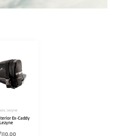
sas
,
Lezyne
sterior Ex-Caddy
Lezyne
/
110.00