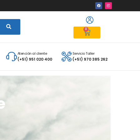
0
Atención al cliente
Servicio Taller
(+51) 951 020 400
(+51) 970 385 262
e