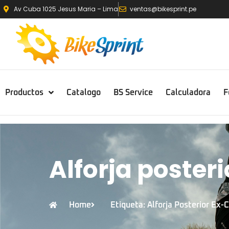
Av Cuba 1025 Jesus Maria – Lima
ventas@bikesprint.pe
Productos
Catalogo
BS Service
Calculadora
F
Alforja poster
Home
Etiqueta: Alforja Posterior Ex