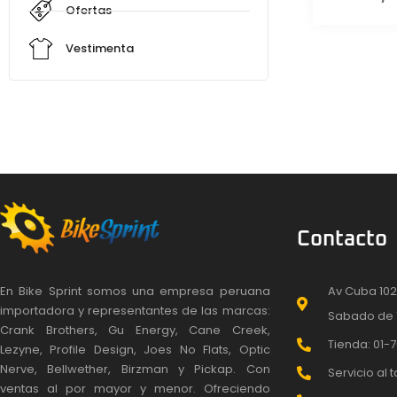
Ofertas
Vestimenta
Contacto
En Bike Sprint somos una empresa peruana
Av Cuba 102
importadora y representantes de las marcas:
Sabado de 
Crank Brothers, Gu Energy, Cane Creek,
Tienda: 01-7
Lezyne, Profile Design, Joes No Flats, Optic
Nerve, Bellwether, Birzman y Pickap. Con
Servicio al t
ventas al por mayor y menor. Ofreciendo