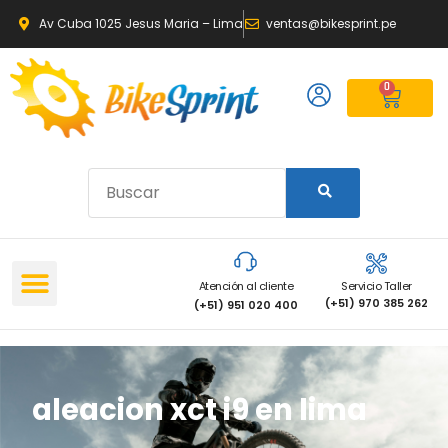
Av Cuba 1025 Jesus Maria – Lima
ventas@bikesprint.pe
0
Atención al cliente
Servicio Taller
(+51) 970 385 262
(+51) 951 020 400
aleacion xct i9 en lima