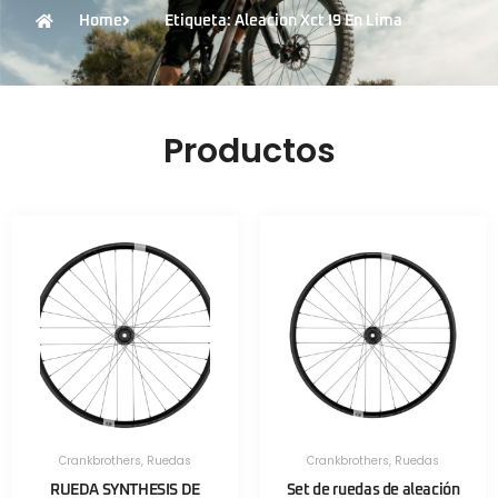
Home
Etiqueta: Aleacion Xct I9 En Lima
Productos
Crankbrothers
,
Ruedas
Crankbrothers
,
Ruedas
RUEDA SYNTHESIS DE
Set de ruedas de aleación